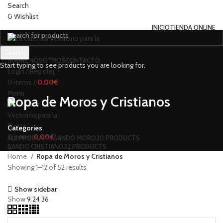
Search
0
Wishlist
INICIO
TIENDA ONLINE
Search
SOBRE NOSOTROS
CONTACTO
Start typing to see products you are looking for.
Login / Register
0
items
/
0,00
€
Menu
Ropa de Moros y Cristianos
Categories
0
items
0,00
€
ALL
PRODUCTS
BANDO MORO
20 PRODUCTS
BANDO CRISTIANO
32 PRODUCTS
Home
Ropa de Moros y Cristianos
Showing 1–12 of 52 results
Show sidebar
Show
9
24
36