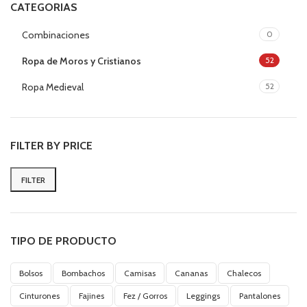
CATEGORIAS
Combinaciones
0
Ropa de Moros y Cristianos
52
Ropa Medieval
52
FILTER BY PRICE
FILTER
Min
Max
price
price
TIPO DE PRODUCTO
Bolsos
Bombachos
Camisas
Cananas
Chalecos
Cinturones
Fajines
Fez / Gorros
Leggings
Pantalones