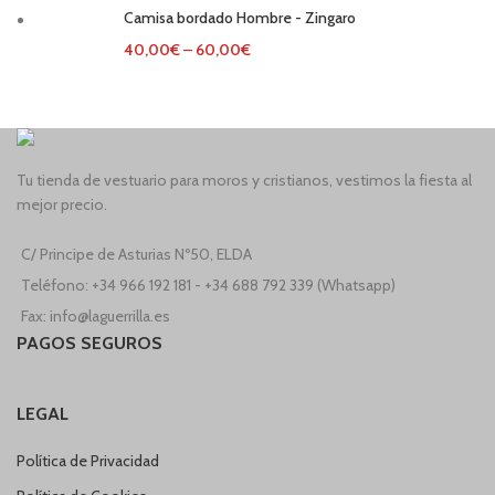
Camisa bordado Hombre - Zingaro
40,00
€
–
60,00
€
Tu tienda de vestuario para moros y cristianos, vestimos la fiesta al
mejor precio.
C/ Principe de Asturias Nº50, ELDA
Teléfono: +34 966 192 181 - +34 688 792 339 (Whatsapp)
Fax: info@laguerrilla.es
PAGOS SEGUROS
LEGAL
Política de Privacidad