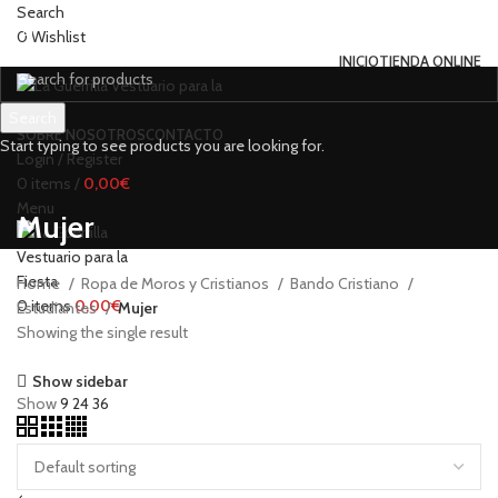
Search
0
Wishlist
INICIO
TIENDA ONLINE
Search
SOBRE NOSOTROS
CONTACTO
Start typing to see products you are looking for.
Login / Register
0
items
/
0,00
€
Menu
Mujer
Home
Ropa de Moros y Cristianos
Bando Cristiano
0
items
0,00
€
Estudiantes
Mujer
Showing the single result
Show sidebar
Show
9
24
36