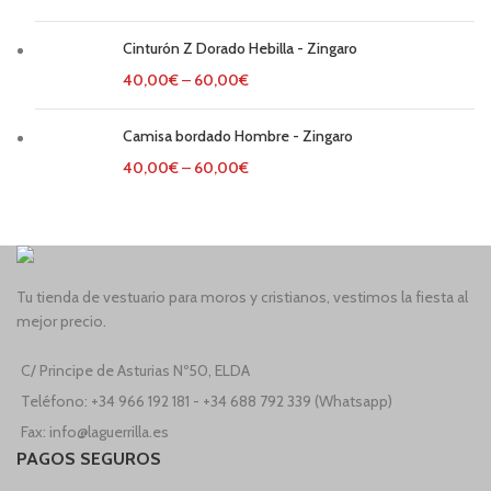
Cinturón Z Dorado Hebilla - Zingaro
40,00
€
–
60,00
€
Camisa bordado Hombre - Zingaro
40,00
€
–
60,00
€
Tu tienda de vestuario para moros y cristianos, vestimos la fiesta al
mejor precio.
C/ Principe de Asturias Nº50, ELDA
Teléfono: +34 966 192 181 - +34 688 792 339 (Whatsapp)
Fax: info@laguerrilla.es
PAGOS SEGUROS