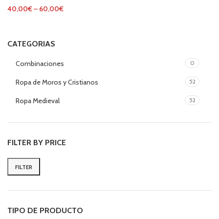
40,00
€
–
60,00
€
CATEGORIAS
Combinaciones
0
Ropa de Moros y Cristianos
52
Ropa Medieval
52
FILTER BY PRICE
FILTER
Min
Max
price
price
TIPO DE PRODUCTO