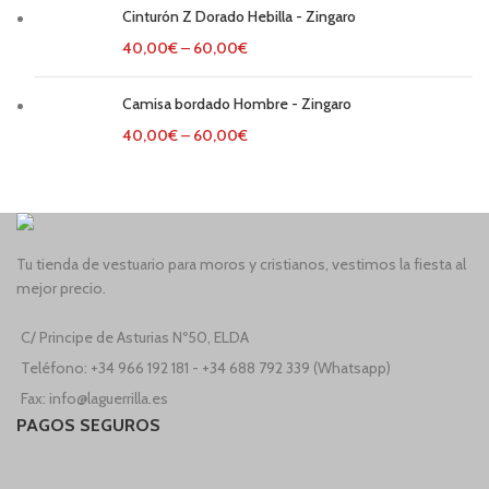
Cinturón Z Dorado Hebilla - Zingaro
40,00
€
–
60,00
€
Camisa bordado Hombre - Zingaro
40,00
€
–
60,00
€
Tu tienda de vestuario para moros y cristianos, vestimos la fiesta al
mejor precio.
C/ Principe de Asturias Nº50, ELDA
Teléfono: +34 966 192 181 - +34 688 792 339 (Whatsapp)
Fax: info@laguerrilla.es
PAGOS SEGUROS