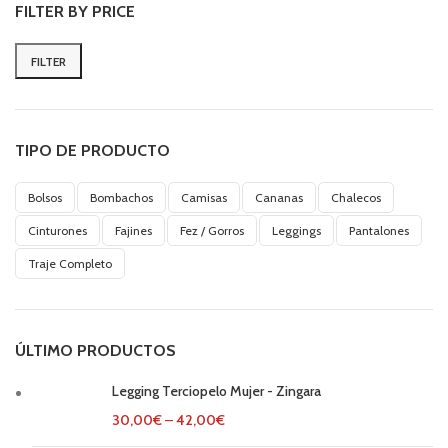
FILTER BY PRICE
FILTER
Min
Max
price
price
TIPO DE PRODUCTO
Bolsos
Bombachos
Camisas
Cananas
Chalecos
Cinturones
Fajines
Fez / Gorros
Leggings
Pantalones
Traje Completo
ÚLTIMO PRODUCTOS
Legging Terciopelo Mujer - Zingara
30,00
€
–
42,00
€