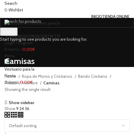
Search
0
Wishlist
INICIO
TIENDA ONLINE
Search
SOBRE NOSOTROS
CONTACTO
Start typing to see products you are looking for.
Login / Register
0
items
/
0,00
€
Menu
Camisas
Home
Ropa de Moros y Cristianos
Bando Cristiano
0
items
0,00
€
Piratas
Hombre
Camisas
Showing the single result
Show sidebar
Show
9
24
36