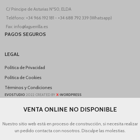
C/ Principe de Asturias Nº50, ELDA
Teléfono: +34 966 192 181 - +34 688 792 339 (Whatsapp)
Fax: info@laguerrilla.es
PAGOS SEGUROS
LEGAL
Política de Privacidad
Política de Cookies
Términos y Condiciones
X
EVOSTUDIO
2022 CREATED BY
-WORDPRESS
VENTA ONLINE NO DISPONIBLE
Nuestro sitio web está en proceso de construcción, si necesita realizar
un pedido contacta con nosotros. Disculpe las molestias.