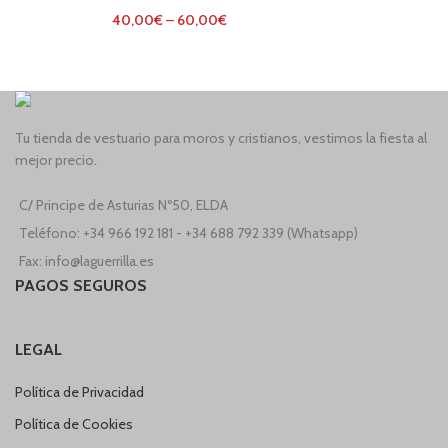
40,00
€
–
60,00
€
Tu tienda de vestuario para moros y cristianos, vestimos la fiesta al
mejor precio.
C/ Principe de Asturias Nº50, ELDA
Teléfono: +34 966 192 181 - +34 688 792 339 (Whatsapp)
Fax: info@laguerrilla.es
PAGOS SEGUROS
LEGAL
Política de Privacidad
Política de Cookies