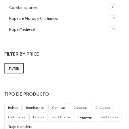
Combinaciones
0
Ropa de Moros y Cristianos
52
Ropa Medieval
52
FILTER BY PRICE
FILTER
Min
Max
price
price
TIPO DE PRODUCTO
Bolsos
Bombachos
Camisas
Cananas
Chalecos
Cinturones
Fajines
Fez / Gorros
Leggings
Pantalones
Traje Completo