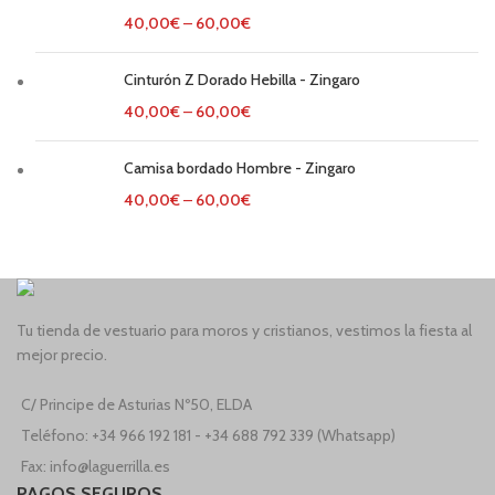
40,00
€
–
60,00
€
Cinturón Z Dorado Hebilla - Zingaro
40,00
€
–
60,00
€
Camisa bordado Hombre - Zingaro
40,00
€
–
60,00
€
Tu tienda de vestuario para moros y cristianos, vestimos la fiesta al
mejor precio.
C/ Principe de Asturias Nº50, ELDA
Teléfono: +34 966 192 181 - +34 688 792 339 (Whatsapp)
Fax: info@laguerrilla.es
PAGOS SEGUROS