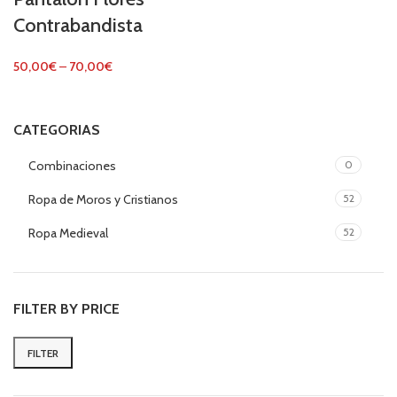
Contrabandista
50,00
€
–
70,00
€
CATEGORIAS
Combinaciones
0
Ropa de Moros y Cristianos
52
Ropa Medieval
52
FILTER BY PRICE
FILTER
Min
Max
price
price