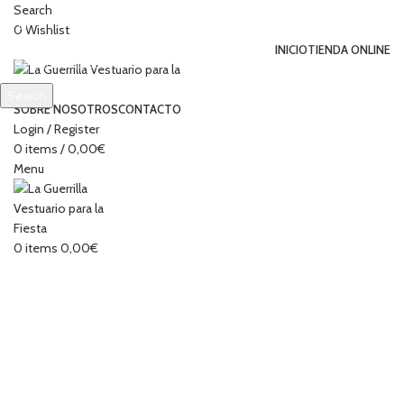
Search
0
Wishlist
INICIO
TIENDA ONLINE
Search
SOBRE NOSOTROS
CONTACTO
Start typing to see products you are looking for.
Login / Register
0
items
/
0,00
€
Menu
0
items
0,00
€