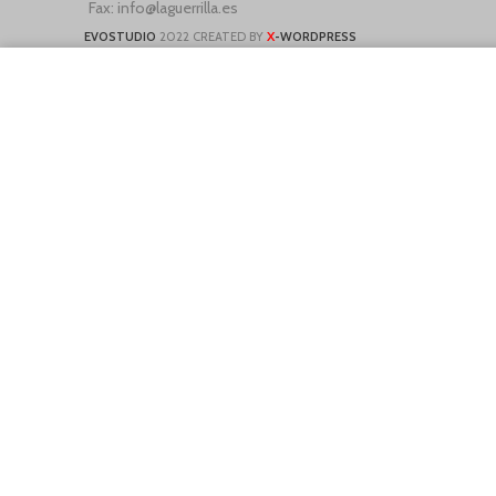
Fax: info@laguerrilla.es
X
EVOSTUDIO
2022 CREATED BY
-WORDPRESS
We use cookies to improve your experience on our website. By brows