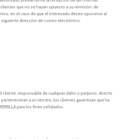
n autorizado previamente la recepción de las mismas
os clientes que no se hayan opuesto a su remisión: de
ónico, en el caso de que el interesado desee oponerse al
 siguiente dirección de correo electrónico:
cliente, responsable de cualquier daño o perjuicio, directo
ertenecieran a un tercero, los clientes garantizan que ha
ERRILLA para los fines señalados.