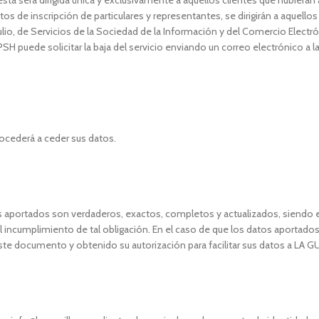
ta será dirigida única y exclusivamente a aquellos clientes que hubiera
tos de inscripción de particulares y representantes, se dirigirán a aquell
lio, de Servicios de la Sociedad de la Información y del Comercio Electr
puede solicitar la baja del servicio enviando un correo electrónico a la
cederá a ceder sus datos.
 aportados son verdaderos, exactos, completos y actualizados, siendo el 
incumplimiento de tal obligación. En el caso de que los datos aportados p
e documento y obtenido su autorización para facilitar sus datos a LA GU