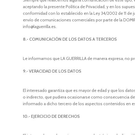
Siempre que realicemos alguna comunicación de este tipo, és
aceptando la presente Política de Privacidad, y en los supues
conformidad con lo establecido en la Ley 34/2002 de 11 de ju
envío de comunicaciones comerciales por parte de la DOMIPSH 
info@laguerrilla.es.
8.- COMUNICACIÓN DE LOS DATOS A TERCEROS
Le informamos que LA GUERRILLA de manera expresa, no pro
9.- VERACIDAD DE LOS DATOS
El interesado garantiza que es mayor de edad y que los datos
o indirecto, que pudiera ocasionarse como consecuencia del 
informado a dicho tercero de los aspectos contenidos en est
10.- EJERCICIO DE DERECHOS