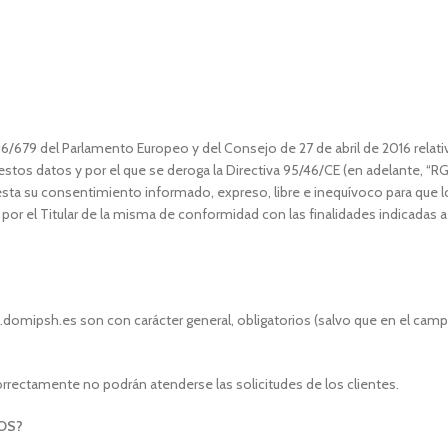
679 del Parlamento Europeo y del Consejo de 27 de abril de 2016 relativo
 estos datos y por el que se deroga la Directiva 95/46/CE (en adelante, “R
presta su consentimiento informado, expreso, libre e inequívoco para que 
r el Titular de la misma de conformidad con las finalidades indicadas a 
domipsh.es son con carácter general, obligatorios (salvo que en el campo 
 correctamente no podrán atenderse las solicitudes de los clientes.
OS?