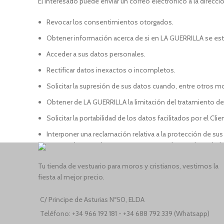
El interesado puede enviar un correo electrónico a la direcc
Revocar los consentimientos otorgados.
Obtener información acerca de si en LA GUERRILLA se está
Acceder a sus datos personales.
Rectificar datos inexactos o incompletos.
Solicitar la supresión de sus datos cuando, entre otros m
Obtener de LA GUERRILLA la limitación del tratamiento de
Solicitar la portabilidad de los datos facilitados por el Cl
Interponer una reclamación relativa a la protección de sus
interesado considere que LA GUERRILLA haya vulnerado lo
Tu tienda de vestuario para moros y cristianos, vestimos la
11.- MEDIDAS DE SEGURIDAD
fiesta al mejor precio.
Por último, le informamos que LA GUERRILLA tratará sus d
C/ Principe de Asturias Nº50, ELDA
conformidad con lo previsto en la normativa de aplicación, a
Teléfono: +34 966 192 181 - +34 688 792 339 (Whatsapp)
alteración, perdida, tratamiento o acceso no autorizado, hab