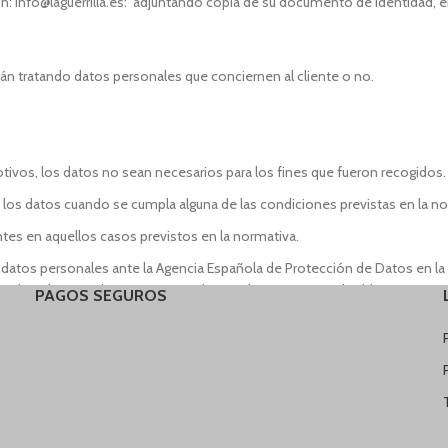
ión: info@laguerrilla.es: adjuntando copia de su documento de identidad, 
n tratando datos personales que conciernen al cliente o no.
otivos, los datos no sean necesarios para los fines que fueron recogidos.
 los datos cuando se cumpla alguna de las condiciones previstas en la n
ientes en aquellos casos previstos en la normativa.
 datos personales ante la Agencia Española de Protección de Datos en la d
s derechos que le son reconocidos por la normativa aplicable en protec
PAGOS SEGUROS
atos en todo momento de forma absolutamente confidencial y guardando 
doptando al efecto las medidas de índole técnica y organizativas necesar
ida cuenta del estado de la tecnología, la naturaleza de los datos almace