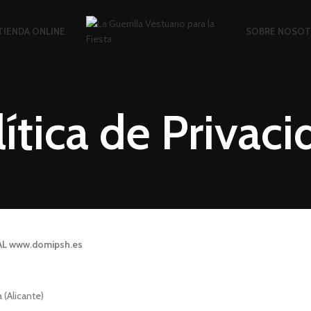
TIENDA ONLINE
SOBRE NOSO
ítica de Privac
AL www.domipsh.es
 (Alicante)