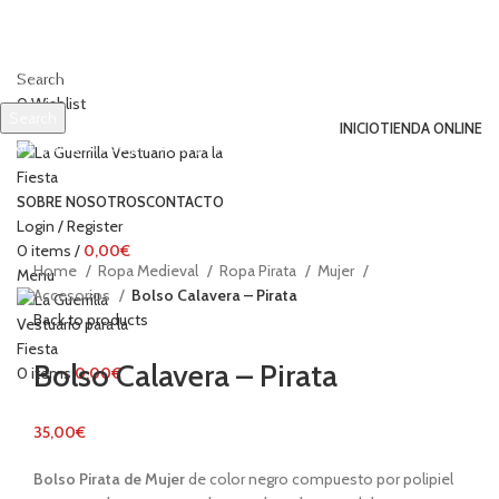
Search
0
Wishlist
Search
INICIO
TIENDA ONLINE
Start typing to see products you are looking for.
Click to enlarge
SOBRE NOSOTROS
CONTACTO
Login / Register
0
items
/
0,00
€
Home
Ropa Medieval
Ropa Pirata
Mujer
Menu
Accesorios
Bolso Calavera – Pirata
Back to products
Bolso Calavera – Pirata
0
items
0,00
€
35,00
€
Bolso Pirata de Mujer
de color negro compuesto por polipiel