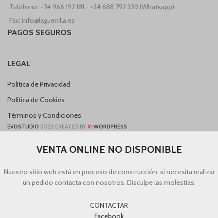
Teléfono: +34 966 192 181 - +34 688 792 339 (Whatsapp)
Fax: info@laguerrilla.es
PAGOS SEGUROS
LEGAL
Política de Privacidad
Política de Cookies
Términos y Condiciones
X
EVOSTUDIO
2022 CREATED BY
-WORDPRESS
VENTA ONLINE NO DISPONIBLE
Nuestro sitio web está en proceso de construcción, si necesita realizar
un pedido contacta con nosotros. Disculpe las molestias.
CONTACTAR
Facebook