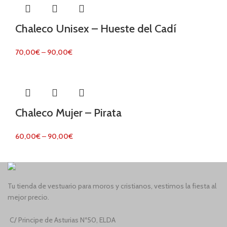
Chaleco Unisex – Hueste del Cadí
70,00
€
–
90,00
€
Chaleco Mujer – Pirata
60,00
€
–
90,00
€
Tu tienda de vestuario para moros y cristianos, vestimos la fiesta al
mejor precio.
C/ Principe de Asturias Nº50, ELDA