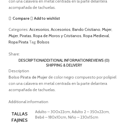
con una calavera en metal centrada en la parte delantera
acompañada de tachuelas.
Compare
Add to wishlist
Categories:
Accesorios
,
Accesorios
,
Bando Cristiano
,
Mujer
,
Mujer
,
Piratas
,
Ropa de Moros y Cristianos
,
Ropa Medieval
,
Ropa Pirata
Tag:
Bolsos
Share:
DESCRIPTION
ADDITIONAL INFORMATION
REVIEWS (0)
SHIPPING & DELIVERY
Description
Bolso Pirata de Mujer
de color negro compuesto por polipiel
con una calavera en metal centrada en la parte delantera
acompañada de tachuelas.
Additional information
Adulto – 300x22cm, Adulto 2 – 350x22cm,
TALLAS
Bebé – 180x10cm, Niño – 230x15cm
FAJINES