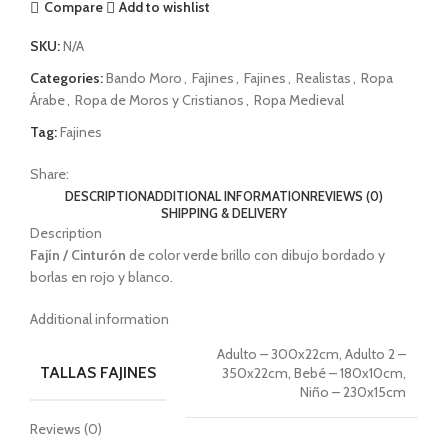
Compare
Add to wishlist
SKU:
N/A
Categories:
Bando Moro
,
Fajines
,
Fajines
,
Realistas
,
Ropa
Árabe
,
Ropa de Moros y Cristianos
,
Ropa Medieval
Tag:
Fajines
Share:
DESCRIPTION
ADDITIONAL INFORMATION
REVIEWS (0)
SHIPPING & DELIVERY
Description
Fajín / Cinturón
de color verde brillo con dibujo bordado y
borlas en rojo y blanco.
Additional information
Adulto – 300x22cm, Adulto 2 –
TALLAS FAJINES
350x22cm, Bebé – 180x10cm,
Niño – 230x15cm
Reviews (0)