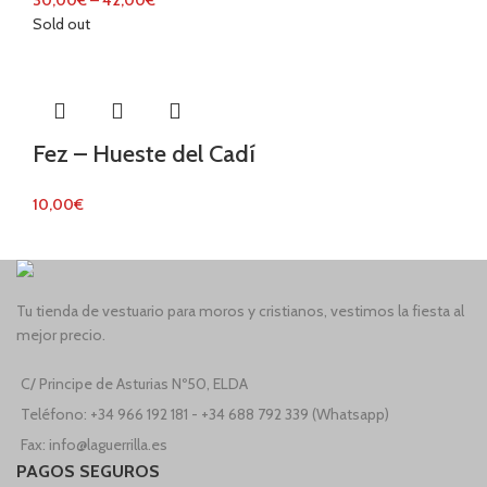
Sold out
Fez – Hueste del Cadí
10,00
€
Tu tienda de vestuario para moros y cristianos, vestimos la fiesta al
mejor precio.
C/ Principe de Asturias Nº50, ELDA
Teléfono: +34 966 192 181 - +34 688 792 339 (Whatsapp)
Fax: info@laguerrilla.es
PAGOS SEGUROS