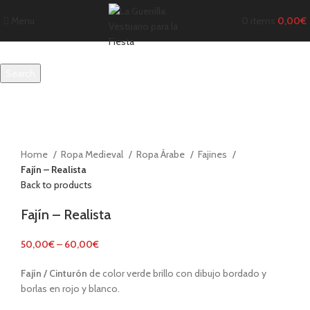
Menu
0
items
0,00
€
Search
Start typing to see products you are looking for.
Click to enlarge
Home
Ropa Medieval
Ropa Árabe
Fajines
Fajín – Realista
Back to products
Fajín – Realista
50,00
€
–
60,00
€
Fajín / Cinturón
de color verde brillo con dibujo bordado y
borlas en rojo y blanco.