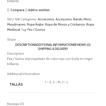
brillante.
Compare
Add to wishlist
SKU:
N/A
Categories:
Accesorios
,
Accesorios
,
Bando Moro
,
Musulmanes
,
Ropa Árabe
,
Ropa de Moros y Cristianos
,
Ropa
Medieval
Tag:
Fez / Gorros
Share:
DESCRIPTION
ADDITIONAL INFORMATION
REVIEWS (0)
SHIPPING & DELIVERY
Description
Fez / Gorro
aterciopelado de color rojo con borla en negro
brillante.
Additional information
1 – S, 2 – M, 3 – L
TALLAS
Reviews (0)