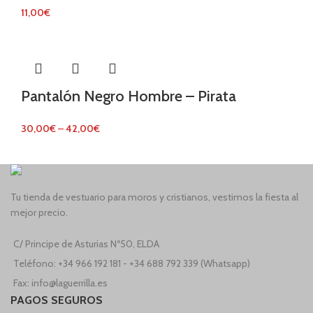
11,00
€
Pantalón Negro Hombre – Pirata
30,00
€
–
42,00
€
Tu tienda de vestuario para moros y cristianos, vestimos la fiesta al
mejor precio.
C/ Principe de Asturias Nº50, ELDA
Teléfono: +34 966 192 181 - +34 688 792 339 (Whatsapp)
Fax: info@laguerrilla.es
PAGOS SEGUROS