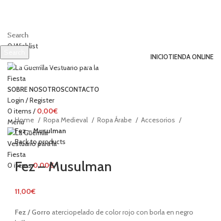
Search
0
Wishlist
Search
INICIO
TIENDA ONLINE
Start typing to see products you are looking for.
Click to enlarge
SOBRE NOSOTROS
CONTACTO
Login / Register
0
items
/
0,00
€
Home
Ropa Medieval
Ropa Árabe
Accesorios
Menu
Fez – Musulman
Back to products
Fez – Musulman
0
items
0,00
€
11,00
€
Fez / Gorro
aterciopelado de color rojo con borla en negro