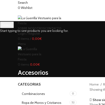
Search
0
Wishlist
Search
SOBRE NOSOTROS
CONTACTO
Start typing to see products you are looking for.
Login / Register
0
items
/
0,00
€
Menu
0
items
0,00
€
Accesorios
CATEGORIAS
Home
R
Showing th
Combinaciones
0
Show si
Ropa de Moros y Cristianos
52
Show
9
2