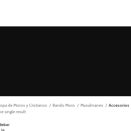
opa de Moros y Cristianos
Bando Moro
Musulmanes
Accesorios
e single result
debar
4
36