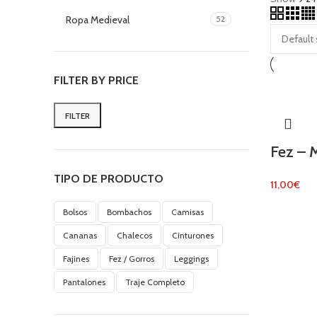
Ropa Medieval
52
FILTER BY PRICE
FILTER
Min
Max
price
price
Fez – 
TIPO DE PRODUCTO
11,00
€
Bolsos
Bombachos
Camisas
Cananas
Chalecos
Cinturones
Fajines
Fez / Gorros
Leggings
Pantalones
Traje Completo