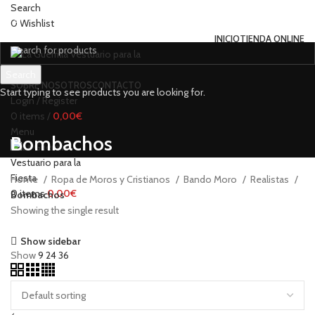
Search
0
Wishlist
INICIO
TIENDA ONLINE
Search
SOBRE NOSOTROS
CONTACTO
Start typing to see products you are looking for.
Login / Register
0
items
/
0,00
€
Menu
Bombachos
Home
Ropa de Moros y Cristianos
Bando Moro
Realistas
0
items
0,00
€
Bombachos
Showing the single result
Show sidebar
Show
9
24
36