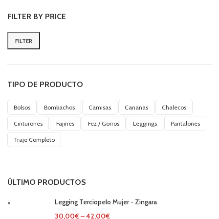
FILTER BY PRICE
FILTER
Min
Max
price
price
TIPO DE PRODUCTO
Bolsos
Bombachos
Camisas
Cananas
Chalecos
Cinturones
Fajines
Fez / Gorros
Leggings
Pantalones
Traje Completo
ÚLTIMO PRODUCTOS
Legging Terciopelo Mujer - Zingara
30,00
€
–
42,00
€