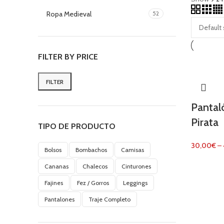
Ropa Medieval
52
FILTER BY PRICE
FILTER
Min
Max
price
price
Pantal
Pirata
TIPO DE PRODUCTO
30,00
€
–
Bolsos
Bombachos
Camisas
Cananas
Chalecos
Cinturones
Fajines
Fez / Gorros
Leggings
Pantalones
Traje Completo