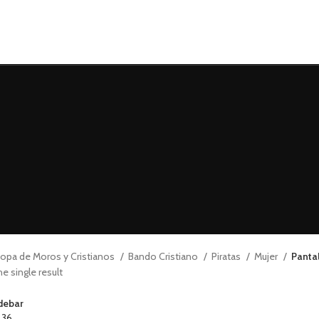
opa de Moros y Cristianos
Bando Cristiano
Piratas
Mujer
Panta
e single result
debar
4
36