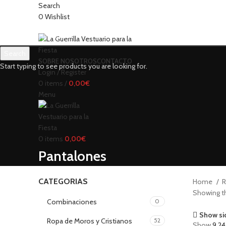
Search
0
Wishlist
Search
SOBRE NOSOTROS
CONTACTO
Start typing to see products you are looking for.
Login / Register
0
items
/
0,00
€
Menu
0
items
0,00
€
Pantalones
CATEGORIAS
Home
R
Showing th
Combinaciones
0
Show si
Ropa de Moros y Cristianos
52
Show
9
2