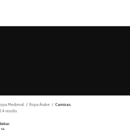
opa Medieval
Ropa Árabe
Camisas
 4 results
debar
4
36