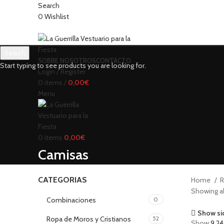
Search
0
Wishlist
Search
SOBRE NOSOTROS
CONTACTO
Start typing to see products you are looking for.
Login / Register
0
items
/
0,00
€
Menu
0
items
0,00
€
Camisas
CATEGORIAS
Home
R
Showing all
Combinaciones
0
Show si
Ropa de Moros y Cristianos
52
Show
9
2