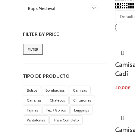
Ropa Medieval
52
FILTER BY PRICE
FILTER
Min
Max
price
price
Camisa
Cadí
TIPO DE PRODUCTO
40,00
€
–
Bolsos
Bombachos
Camisas
Cananas
Chalecos
Cinturones
Fajines
Fez / Gorros
Leggings
Pantalones
Traje Completo
Camisa