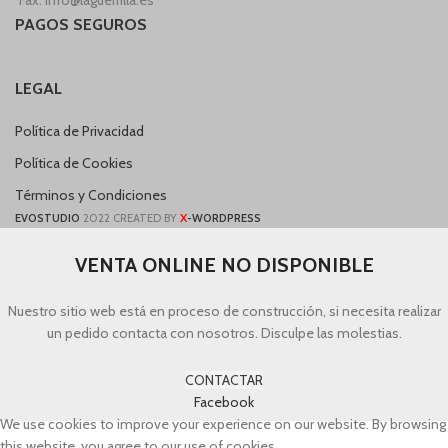
PAGOS SEGUROS
LEGAL
Política de Privacidad
Política de Cookies
Términos y Condiciones
X
EVOSTUDIO
2022 CREATED BY
-WORDPRESS
VENTA ONLINE NO DISPONIBLE
Nuestro sitio web está en proceso de construcción, si necesita realizar
un pedido contacta con nosotros. Disculpe las molestias.
CONTACTAR
Facebook
We use cookies to improve your experience on our website. By browsing
this website, you agree to our use of cookies.