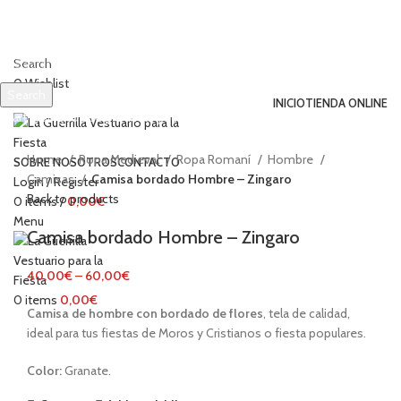
Search
0
Wishlist
Search
INICIO
TIENDA ONLINE
Start typing to see products you are looking for.
Click to enlarge
Home
Ropa Medieval
Ropa Romaní
Hombre
SOBRE NOSOTROS
CONTACTO
Camisas
Camisa bordado Hombre – Zingaro
Login / Register
Back to products
0
items
/
0,00
€
Menu
Camisa bordado Hombre – Zingaro
40,00
€
–
60,00
€
0
items
0,00
€
Camisa de
hombre con bordado de flores
, tela de calidad,
ideal para tus fiestas de Moros y Cristianos o fiesta populares.
Color:
Granate.