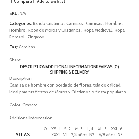
Compare
Add to wishlist
SKU:
N/A
Categories:
Bando Cristiano
,
Camisas
,
Camisas
,
Hombre
,
Hombre
,
Ropa de Moros y Cristianos
,
Ropa Medieval
,
Ropa
Romaní
,
Zingaros
Tag:
Camisas
Share:
DESCRIPTION
ADDITIONAL INFORMATION
REVIEWS (0)
SHIPPING & DELIVERY
Description
Camisa de
hombre con bordado de flores
, tela de calidad,
ideal para tus fiestas de Moros y Cristianos o fiesta populares.
Color:
Granate.
Additional information
0 – XS, 1 – S, 2 – M, 3 – L, 4 – XL, 5 – XXL, 6 –
TALLAS
XXXL, N1 – 2/4 años, N2 – 6/8 años, N3 –