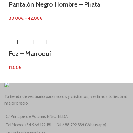
Pantalón Negro Hombre – Pirata
30,00
€
–
42,00
€
Fez – Marroquí
11,00
€
Tu tienda de vestuario para moros y cristianos, vestimos la fiesta al
mejor precio.
C/ Principe de Asturias Nº50, ELDA
Teléfono: +34 966 192 181 - +34 688 792 339 (Whatsapp)
Fax: info@laguerrilla.es