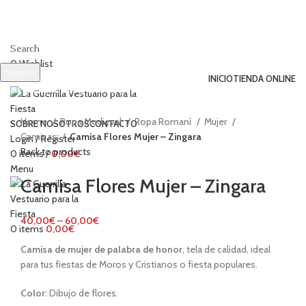
Search
0
Wishlist
Search
INICIO
TIENDA ONLINE
Start typing to see products you are looking for.
Click to enlarge
Home
Ropa Medieval
Ropa Romaní
Mujer
SOBRE NOSOTROS
CONTACTO
Camisas
Camisa Flores Mujer – Zingara
Login / Register
Back to products
0
items
/
0,00
€
Menu
Camisa Flores Mujer – Zingara
40,00
€
–
60,00
€
0
items
0,00
€
Camisa de
mujer de palabra de honor
, tela de calidad, ideal
para tus fiestas de Moros y Cristianos o fiesta populares.
Color:
Dibujo de flores.