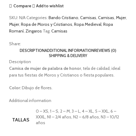
Compare
Add to wishlist
SKU:
N/A
Categories:
Bando Cristiano
,
Camisas
,
Camisas
,
Mujer
,
Mujer
,
Ropa de Moros y Cristianos
,
Ropa Medieval
,
Ropa
Romaní
,
Zingaros
Tag:
Camisas
Share:
DESCRIPTION
ADDITIONAL INFORMATION
REVIEWS (0)
SHIPPING & DELIVERY
Description
Camisa de
mujer de palabra de honor
, tela de calidad, ideal
para tus fiestas de Moros y Cristianos o fiesta populares.
Color:
Dibujo de flores.
Additional information
0 – XS, 1 – S, 2 – M, 3 – L, 4 – XL, 5 – XXL, 6 –
XXXL, N1 – 2/4 años, N2 – 6/8 años, N3 – 10/12
TALLAS
años