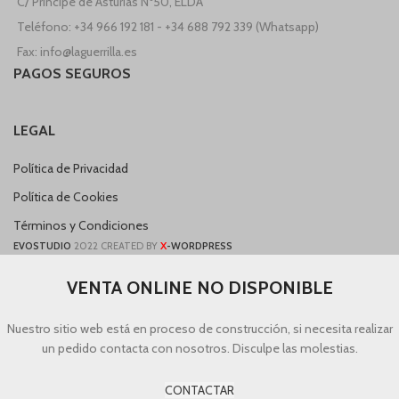
C/ Principe de Asturias Nº50, ELDA
Teléfono: +34 966 192 181 - +34 688 792 339 (Whatsapp)
Fax: info@laguerrilla.es
PAGOS SEGUROS
LEGAL
Política de Privacidad
Política de Cookies
Términos y Condiciones
X
EVOSTUDIO
2022 CREATED BY
-WORDPRESS
VENTA ONLINE NO DISPONIBLE
Nuestro sitio web está en proceso de construcción, si necesita realizar
un pedido contacta con nosotros. Disculpe las molestias.
CONTACTAR