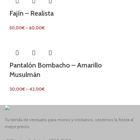
Fajín – Realista
50,00
€
–
60,00
€
Pantalón Bombacho – Amarillo
Musulmán
30,00
€
–
42,00
€
Tu tienda de vestuario para moros y cristianos, vestimos la fiesta al
mejor precio.