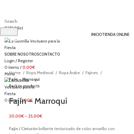
Search
0
Wishlist
Search
INICIO
TIENDA ONLINE
Start typing to see products you are looking for.
Click to enlarge
SOBRE NOSOTROS
CONTACTO
Login / Register
0
items
/
0,00
€
Home
Ropa Medieval
Ropa Árabe
Fajines
Menu
Fajín – Marroquí
Back to products
Fajín – Marroquí
0
items
0,00
€
20,00
€
–
25,00
€
Fajín / Cinturón
brillante texturizado de color amarillo con