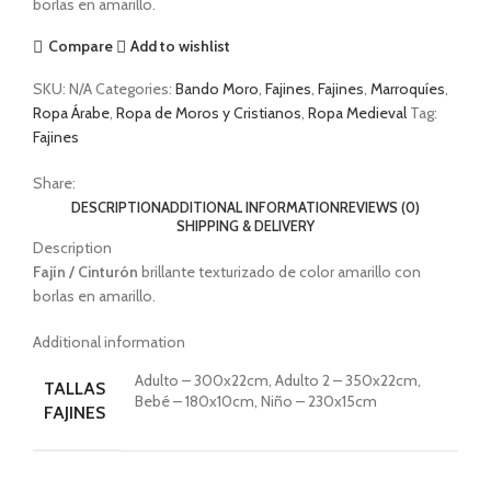
borlas en amarillo.
Compare
Add to wishlist
SKU:
N/A
Categories:
Bando Moro
,
Fajines
,
Fajines
,
Marroquíes
,
Ropa Árabe
,
Ropa de Moros y Cristianos
,
Ropa Medieval
Tag:
Fajines
Share:
DESCRIPTION
ADDITIONAL INFORMATION
REVIEWS (0)
SHIPPING & DELIVERY
Description
Fajín / Cinturón
brillante texturizado de color amarillo con
borlas en amarillo.
Additional information
Adulto – 300x22cm, Adulto 2 – 350x22cm,
TALLAS
Bebé – 180x10cm, Niño – 230x15cm
FAJINES