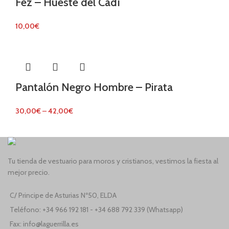
Fez – Hueste del Cadí
10,00
€
Pantalón Negro Hombre – Pirata
30,00
€
–
42,00
€
Tu tienda de vestuario para moros y cristianos, vestimos la fiesta al
mejor precio.
C/ Principe de Asturias Nº50, ELDA
Teléfono: +34 966 192 181 - +34 688 792 339 (Whatsapp)
Fax: info@laguerrilla.es