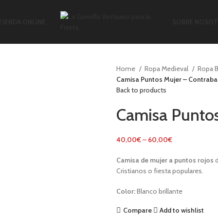
TIENDA ONLINE
SOBRE NOSO
Home
Ropa Medieval
Ropa 
Camisa Puntos Mujer – Contraba
Back to products
Camisa Puntos
40,00
€
–
60,00
€
Camisa de
mujer a puntos rojos
d
Cristianos o fiesta populares.
Color:
Blanco brillante
Compare
Add to wishlist