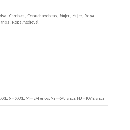
isa
,
Camisas
,
Contrabandistas
,
Mujer
,
Mujer
,
Ropa
ianos
,
Ropa Medieval
5 – XXL, 6 – XXXL, N1 – 2/4 años, N2 – 6/8 años, N3 – 10/12 años