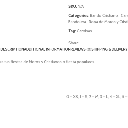
SKU:
N/A
Categories:
Bando Cristiano
,
Cam
Bandolera
,
Ropa de Moros y Crist
Tag:
Camisas
Share:
DESCRIPTION
ADDITIONAL INFORMATION
REVIEWS (0)
SHIPPING & DELIVERY
ara tus fiestas de Moros y Cristianos o fiesta populares.
0 – XS, 1 – S, 2 – M, 3 – L, 4 – XL, 