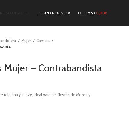
TROS
CONTACTO
LOGIN / REGISTER
0
ITEMS
/
0,00
€
Bandolera
Mujer
Camisa
ndista
 Mujer – Contrabandista
e tela fina y suave, ideal para tus fiestas de Moros y