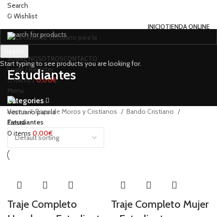
Search
0
Wishlist
INICIO
TIENDA ONLINE
Search
SOBRE NOSOTROS
CONTACTO
Start typing to see products you are looking for.
Login / Register
Estudiantes
0
items
/
0,00
€
Menu
Categories
Home
Ropa de Moros y Cristianos
Bando Cristiano
Estudiantes
0
items
0,00
€
Traje Completo
Traje Completo Mujer