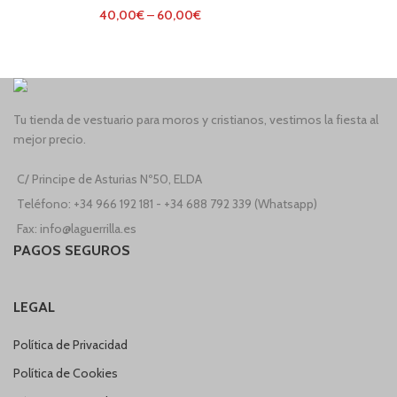
40,00
€
–
60,00
€
Tu tienda de vestuario para moros y cristianos, vestimos la fiesta al
mejor precio.
C/ Principe de Asturias Nº50, ELDA
Teléfono: +34 966 192 181 - +34 688 792 339 (Whatsapp)
Fax: info@laguerrilla.es
PAGOS SEGUROS
LEGAL
Política de Privacidad
Política de Cookies