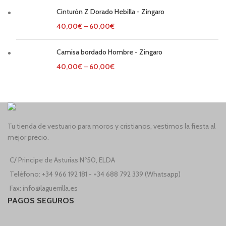
Cinturón Z Dorado Hebilla - Zingaro
40,00
€
–
60,00
€
Camisa bordado Hombre - Zingaro
40,00
€
–
60,00
€
Tu tienda de vestuario para moros y cristianos, vestimos la fiesta al
mejor precio.
C/ Principe de Asturias Nº50, ELDA
Teléfono: +34 966 192 181 - +34 688 792 339 (Whatsapp)
Fax: info@laguerrilla.es
PAGOS SEGUROS