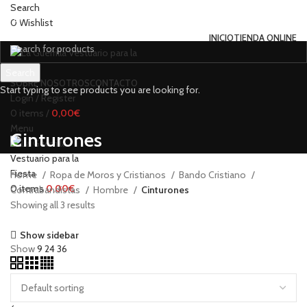
Search
0
Wishlist
INICIO
TIENDA ONLINE
Search
SOBRE NOSOTROS
CONTACTO
Start typing to see products you are looking for.
Login / Register
0
items
/
0,00
€
Menu
Cinturones
Home
Ropa de Moros y Cristianos
Bando Cristiano
0
items
0,00
€
Contrabandistas
Hombre
Cinturones
Showing all 3 results
Show sidebar
Show
9
24
36