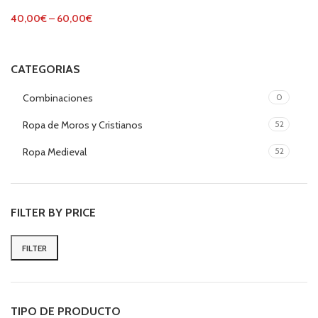
40,00
€
–
60,00
€
CATEGORIAS
Combinaciones
0
Ropa de Moros y Cristianos
52
Ropa Medieval
52
FILTER BY PRICE
FILTER
Min
Max
price
price
TIPO DE PRODUCTO