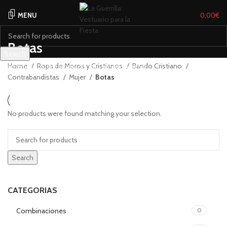
MENU
0,00
€
Botas
Search
Home
Ropa de Moros y Cristianos
Bando Cristiano
Start typing to see products you are looking for.
Contrabandistas
Mujer
Botas
No products were found matching your selection.
Search
CATEGORIAS
Combinaciones
0