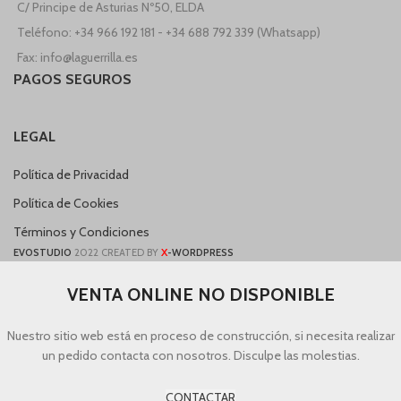
C/ Principe de Asturias Nº50, ELDA
Teléfono: +34 966 192 181 - +34 688 792 339 (Whatsapp)
Fax: info@laguerrilla.es
PAGOS SEGUROS
LEGAL
Política de Privacidad
Política de Cookies
Términos y Condiciones
X
EVOSTUDIO
2022 CREATED BY
-WORDPRESS
VENTA ONLINE NO DISPONIBLE
Nuestro sitio web está en proceso de construcción, si necesita realizar
un pedido contacta con nosotros. Disculpe las molestias.
CONTACTAR