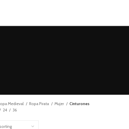
opa Medieval
Ropa Pirata
Mujer
Cinturones
24
36