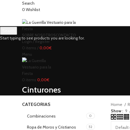
Search
0
Wishlist
Search
SOBRE NOSOTROS
CONTACTO
Start typing to see products you are looking for.
Login / Register
0
items
/
0,00
€
Menu
0
items
0,00
€
Cinturones
CATEGORIAS
Home
R
Show
9
Combinaciones
0
Ropa de Moros y Cristianos
52