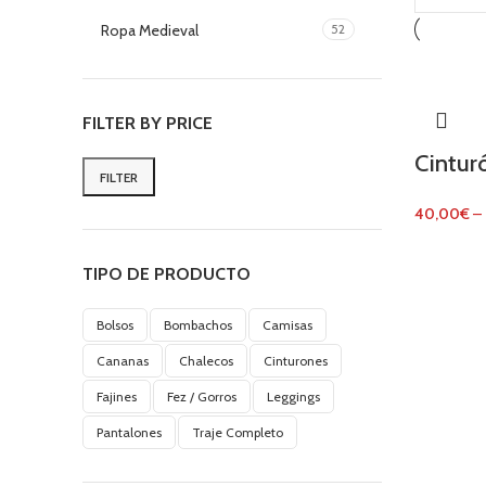
Ropa Medieval
52
FILTER BY PRICE
Cinturó
FILTER
Min
Max
40,00
€
–
price
price
TIPO DE PRODUCTO
Bolsos
Bombachos
Camisas
Cananas
Chalecos
Cinturones
Fajines
Fez / Gorros
Leggings
Pantalones
Traje Completo