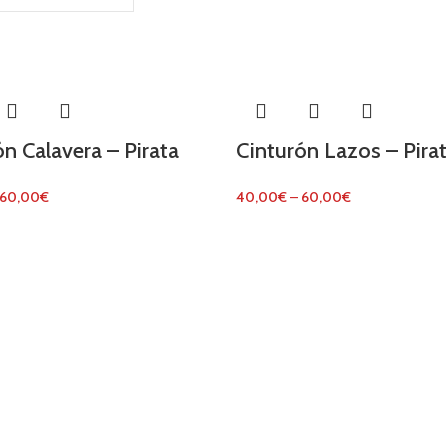
n Calavera – Pirata
Cinturón Lazos – Pira
60,00
€
40,00
€
–
60,00
€