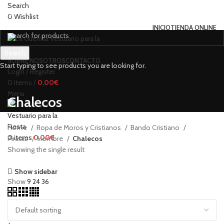
Search
0
Wishlist
INICIO
TIENDA ONLINE
Search
SOBRE NOSOTROS
CONTACTO
Start typing to see products you are looking for.
Login / Register
0
items
/
0,00
€
Menu
Chalecos
Home
Ropa de Moros y Cristianos
Bando Cristiano
0
items
0,00
€
Piratas
Hombre
Chalecos
Showing the single result
Show sidebar
Show
9
24
36