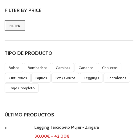
FILTER BY PRICE
FILTER
Min
Max
price
price
TIPO DE PRODUCTO
Bolsos
Bombachos
Camisas
Cananas
Chalecos
Cinturones
Fajines
Fez / Gorros
Leggings
Pantalones
Traje Completo
ÚLTIMO PRODUCTOS
Legging Terciopelo Mujer - Zingara
30,00
€
–
42,00
€