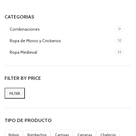
CATEGORIAS
Combinaciones
0
Ropa de Moros y Cristianos
52
Ropa Medieval
52
FILTER BY PRICE
FILTER
Min
Max
price
price
TIPO DE PRODUCTO
Bolsos
Bombachos
Camisas
Cananas
Chalecos