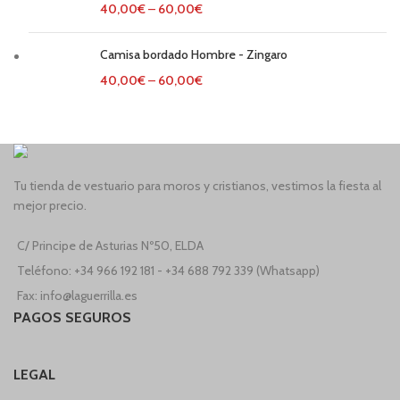
40,00
€
–
60,00
€
Camisa bordado Hombre - Zingaro
40,00
€
–
60,00
€
Tu tienda de vestuario para moros y cristianos, vestimos la fiesta al
mejor precio.
C/ Principe de Asturias Nº50, ELDA
Teléfono: +34 966 192 181 - +34 688 792 339 (Whatsapp)
Fax: info@laguerrilla.es
PAGOS SEGUROS
LEGAL