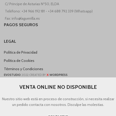
C/ Principe de Asturias Nº50, ELDA
Teléfono: +34 966 192 181 - +34 688 792 339 (Whatsapp)
Fax: info@laguerrilla.es
PAGOS SEGUROS
LEGAL
Política de Privacidad
Política de Cookies
Términos y Condiciones
X
EVOSTUDIO
2022 CREATED BY
-WORDPRESS
VENTA ONLINE NO DISPONIBLE
Nuestro sitio web está en proceso de construcción, si necesita realizar
un pedido contacta con nosotros. Disculpe las molestias.