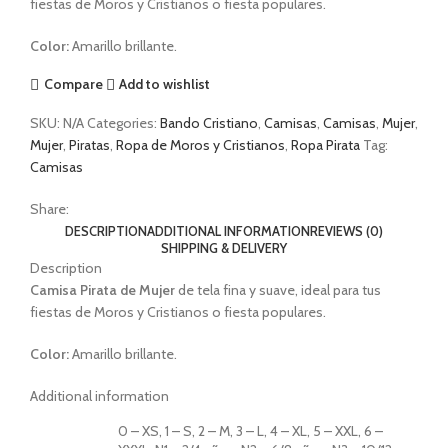
fiestas de Moros y Cristianos o fiesta populares.
Color:
Amarillo brillante.
Compare
Add to wishlist
SKU:
N/A
Categories:
Bando Cristiano
,
Camisas
,
Camisas
,
Mujer
,
Mujer
,
Piratas
,
Ropa de Moros y Cristianos
,
Ropa Pirata
Tag:
Camisas
Share:
DESCRIPTION
ADDITIONAL INFORMATION
REVIEWS (0)
SHIPPING & DELIVERY
Description
Camisa
Pirata
de Mujer
de tela fina y suave, ideal para tus
fiestas de Moros y Cristianos o fiesta populares.
Color:
Amarillo brillante.
Additional information
0 – XS, 1 – S, 2 – M, 3 – L, 4 – XL, 5 – XXL, 6 –