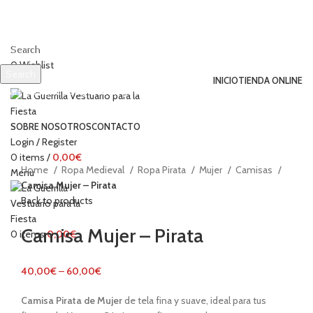
Search
0
Wishlist
Search
INICIO
TIENDA ONLINE
Start typing to see products you are looking for.
Click to enlarge
SOBRE NOSOTROS
CONTACTO
Login / Register
0
items
/
0,00
€
Home
Ropa Medieval
Ropa Pirata
Mujer
Camisas
Menu
Camisa Mujer – Pirata
Back to products
Camisa Mujer – Pirata
0
items
0,00
€
40,00
€
–
60,00
€
Camisa
Pirata
de Mujer
de tela fina y suave, ideal para tus