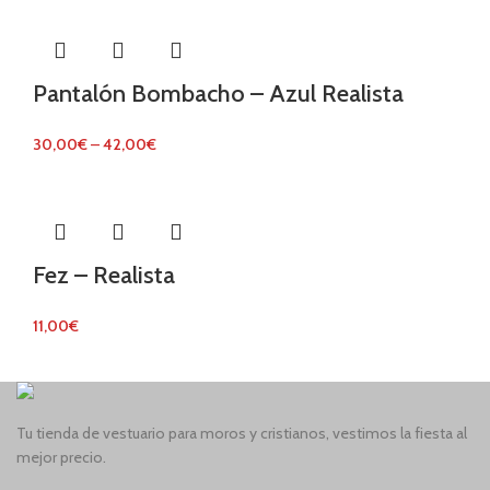
Pantalón Bombacho – Azul Realista
30,00
€
–
42,00
€
Fez – Realista
11,00
€
Tu tienda de vestuario para moros y cristianos, vestimos la fiesta al
mejor precio.