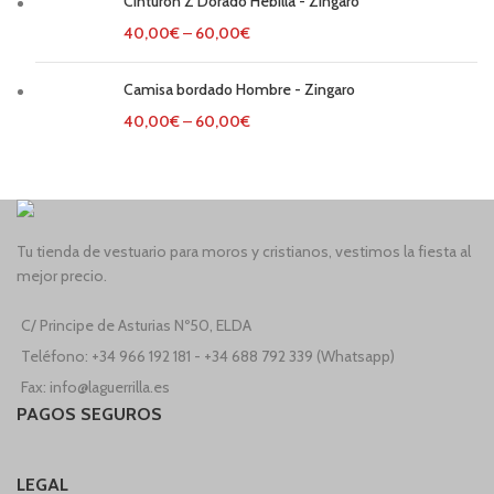
Cinturón Z Dorado Hebilla - Zingaro
40,00
€
–
60,00
€
Camisa bordado Hombre - Zingaro
40,00
€
–
60,00
€
Tu tienda de vestuario para moros y cristianos, vestimos la fiesta al
mejor precio.
C/ Principe de Asturias Nº50, ELDA
Teléfono: +34 966 192 181 - +34 688 792 339 (Whatsapp)
Fax: info@laguerrilla.es
PAGOS SEGUROS
LEGAL