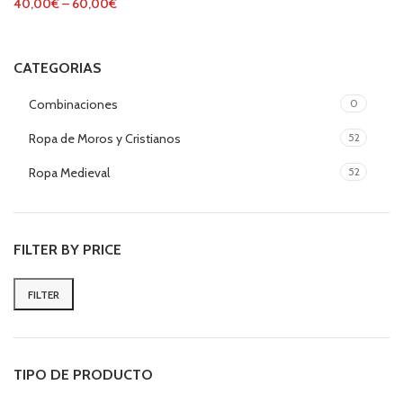
40,00
€
–
60,00
€
CATEGORIAS
Combinaciones
0
Ropa de Moros y Cristianos
52
Ropa Medieval
52
FILTER BY PRICE
FILTER
Min
Max
price
price
TIPO DE PRODUCTO