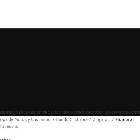
0 PRODUCTS
CAMISAS
1 PRODUCT
CHALECOS
0 PRODUCTS
CINTURONES
2 P
opa de Moros y Cristianos
Bando Cristiano
Zingaros
Hombre
 3 results
debar