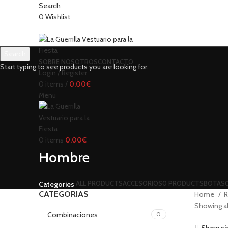
Search
0
Wishlist
Search
SOBRE NOSOTROS
CONTACTO
Start typing to see products you are looking for.
Login / Register
0
items
/
0,00
€
Menu
0
items
0,00
€
Hombre
ALL
PRODUCTS
ACCESORIOS
0 PRODUCTS
BOTAS
Categories
CATEGORIAS
Home
R
Showing all
Combinaciones
0
Show si