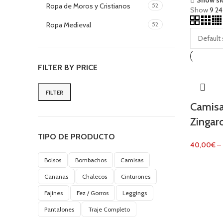
Ropa de Moros y Cristianos
52
Show
9
2
Ropa Medieval
52
FILTER BY PRICE
FILTER
Min
Max
Camis
price
price
Zingar
TIPO DE PRODUCTO
40,00
€
–
Bolsos
Bombachos
Camisas
Cananas
Chalecos
Cinturones
Fajines
Fez / Gorros
Leggings
Pantalones
Traje Completo