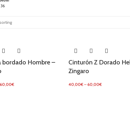
4
36
a bordado Hombre –
Cinturón Z Dorado Heb
o
Zingaro
60,00
€
40,00
€
–
60,00
€