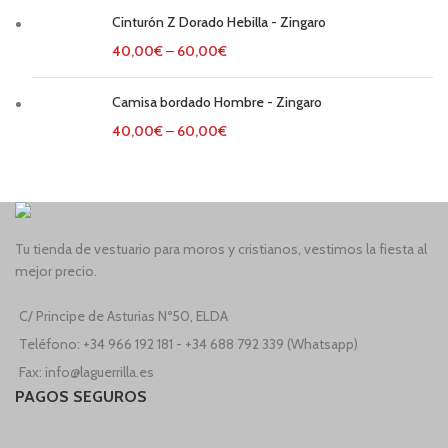
Cinturón Z Dorado Hebilla - Zingaro
40,00
€
–
60,00
€
Camisa bordado Hombre - Zingaro
40,00
€
–
60,00
€
Tu tienda de vestuario para moros y cristianos, vestimos la fiesta al
mejor precio.
C/ Principe de Asturias Nº50, ELDA
Teléfono: +34 966 192 181 - +34 688 792 339 (Whatsapp)
Fax: info@laguerrilla.es
PAGOS SEGUROS