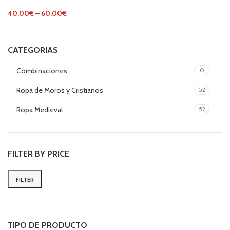
40,00
€
–
60,00
€
CATEGORIAS
Combinaciones
0
Ropa de Moros y Cristianos
52
Ropa Medieval
52
FILTER BY PRICE
FILTER
Min
Max
price
price
TIPO DE PRODUCTO