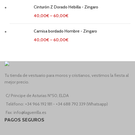
Cinturón Z Dorado Hebilla - Zingaro
40,00
€
–
60,00
€
Camisa bordado Hombre - Zingaro
40,00
€
–
60,00
€
Tu tienda de vestuario para moros y cristianos, vestimos la fiesta al
mejor precio.
C/ Principe de Asturias Nº50, ELDA
Teléfono: +34 966 192 181 - +34 688 792 339 (Whatsapp)
Fax: info@laguerrilla.es
PAGOS SEGUROS