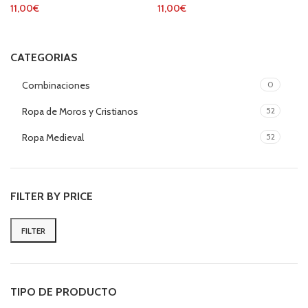
11,00
€
11,00
€
CATEGORIAS
Combinaciones
0
Ropa de Moros y Cristianos
52
Ropa Medieval
52
FILTER BY PRICE
FILTER
Min
Max
price
price
TIPO DE PRODUCTO