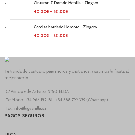
Cinturón Z Dorado Hebilla - Zingaro
40,00
€
–
60,00
€
Camisa bordado Hombre - Zingaro
40,00
€
–
60,00
€
Tu tienda de vestuario para moros y cristianos, vestimos la fiesta al
mejor precio.
C/ Principe de Asturias Nº50, ELDA
Teléfono: +34 966 192 181 - +34 688 792 339 (Whatsapp)
Fax: info@laguerrilla.es
PAGOS SEGUROS
LEGAL