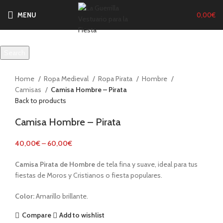
MENU
0,00
€
Search
Start typing to see products you are looking for.
Click to enlarge
Home
Ropa Medieval
Ropa Pirata
Hombre
Camisas
Camisa Hombre – Pirata
Back to products
Camisa Hombre – Pirata
40,00
€
–
60,00
€
Camisa
Pirata
de Hombre
de tela fina y suave, ideal para tus
fiestas de Moros y Cristianos o fiesta populares.
Color:
Amarillo brillante.
Compare
Add to wishlist