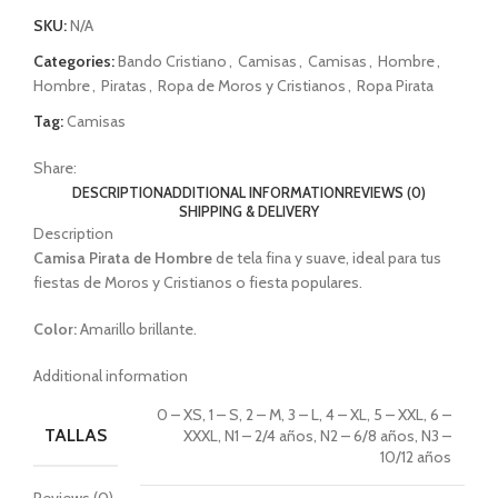
SKU:
N/A
Categories:
Bando Cristiano
,
Camisas
,
Camisas
,
Hombre
,
Hombre
,
Piratas
,
Ropa de Moros y Cristianos
,
Ropa Pirata
Tag:
Camisas
Share:
DESCRIPTION
ADDITIONAL INFORMATION
REVIEWS (0)
SHIPPING & DELIVERY
Description
Camisa
Pirata
de Hombre
de tela fina y suave, ideal para tus
fiestas de Moros y Cristianos o fiesta populares.
Color:
Amarillo brillante.
Additional information
0 – XS, 1 – S, 2 – M, 3 – L, 4 – XL, 5 – XXL, 6 –
TALLAS
XXXL, N1 – 2/4 años, N2 – 6/8 años, N3 –
10/12 años
Reviews (0)