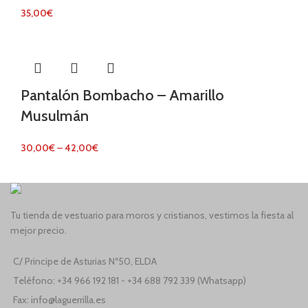
35,00
€
Pantalón Bombacho – Amarillo
Musulmán
30,00
€
–
42,00
€
Tu tienda de vestuario para moros y cristianos, vestimos la fiesta al
mejor precio.
C/ Principe de Asturias Nº50, ELDA
Teléfono: +34 966 192 181 - +34 688 792 339 (Whatsapp)
Fax: info@laguerrilla.es