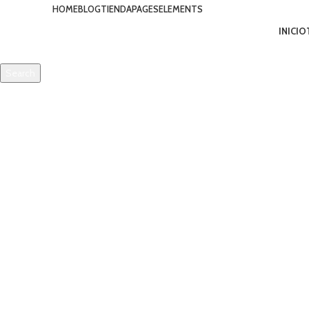
HOME
BLOG
TIENDA
PAGES
ELEMENTS
INICIO
Search
Start typing to see products you are looking for.