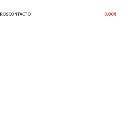
TROS
CONTACTO
LOGIN / REGISTER
0
ITEMS
/
0,00
€