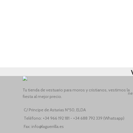
Tu tienda de vestuario para moros y cristianos, vestimos la
ne
fiesta al mejor precio.
C/ Principe de Asturias Nº50, ELDA
Teléfono: +34 966 192 181 - +34 688 792 339 (Whatsapp)
Fax: info@laguerrilla.es
We use cookies to improve your experience on our website. By browsing t