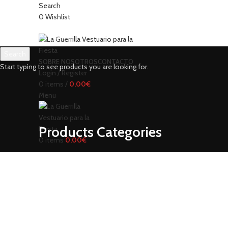
Search
0
Wishlist
Search
SOBRE NOSOTROS
CONTACTO
Start typing to see products you are looking for.
Login / Register
0
items
/
0,00
€
Menu
Products Categories
0
items
0,00
€