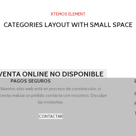
XTEMOS ELEMENT
CATEGORIES LAYOUT WITH SMALL SPACE
VENTA ONLINE NO DISPONIBLE
PAGOS SEGUROS
Nuestro sitio web está en proceso de construcción, si
cesita realizar un pedido contacta con nosotros. Disculpe
las molestias.
CONTACTAR
Facebook
his website, you agree to our use of cookies.