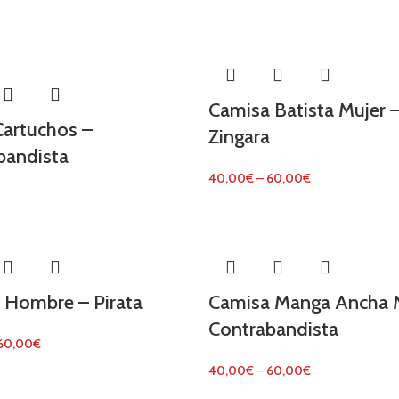
Camisa Batista Mujer 
Cartuchos –
Zingara
bandista
40,00
€
–
60,00
€
 Hombre – Pirata
Camisa Manga Ancha M
Contrabandista
60,00
€
40,00
€
–
60,00
€