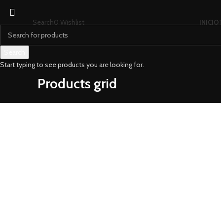
Search
0
Wishlist
INICIO
Search
Start typing to see products you are looking for.
Products grid