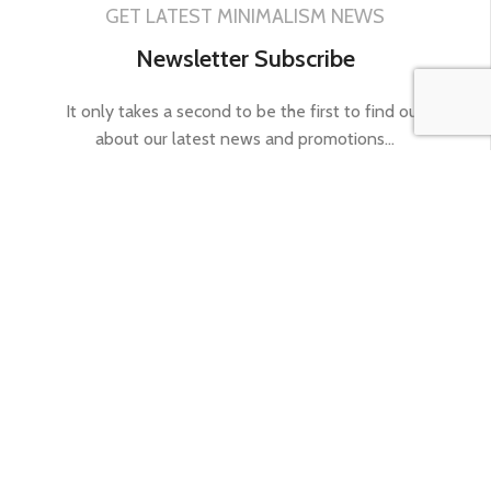
GET LATEST MINIMALISM NEWS
Newsletter Subscribe
It only takes a second to be the first to find out
about our latest news and promotions...
Email address:
READ OUR NEWS
Follow Us
It only takes a second to be the first to find out about