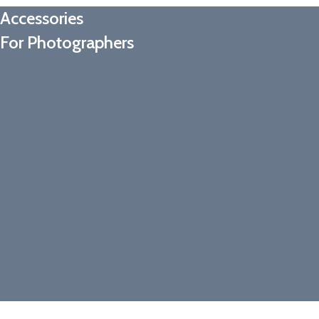
Adapters
Accessories
For Camera Lenses
For Photographers