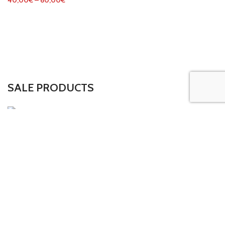
40,00
€
–
60,00
€
SALE PRODUCTS
Bolso Calavera – Pirata
35,00
€