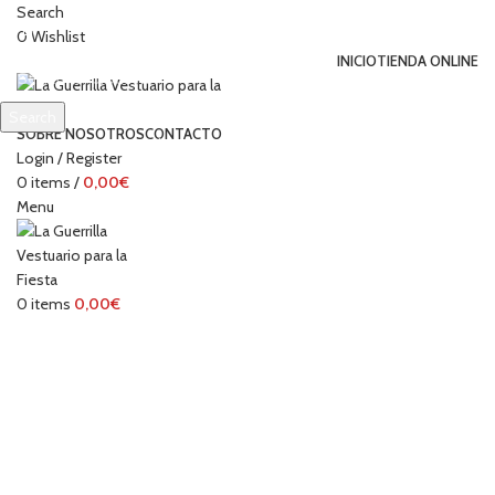
Search
0
Wishlist
INICIO
TIENDA ONLINE
Search
SOBRE NOSOTROS
CONTACTO
Start typing to see products you are looking for.
Login / Register
0
items
/
0,00
€
Menu
0
items
0,00
€